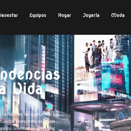
ienestar
Equipos
Hogar
Joyería
Moda
endencias
la Vida
, los hábitos de consumo y los
Encuentra comparativas, guías
enidos orientados a mejorar