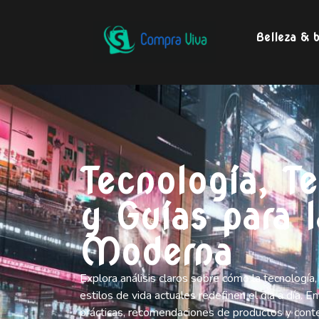
Belleza & b
Tecnología, T
y Guías para 
Moderna
Explora análisis claros sobre cómo la tecnología
estilos de vida actuales redefinen el día a día. 
prácticas, recomendaciones de productos y cont