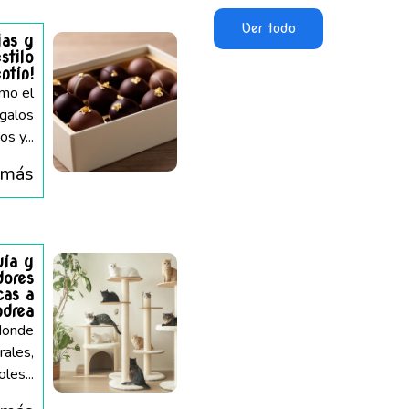
Ver todo
jas y
stilo
ntín!
omo el
egalos
s y...
 más
uía y
dores
cas a
ndrea
 donde
ales,
oles...