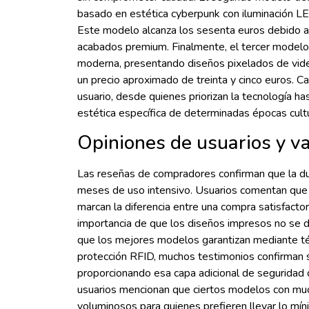
basado en estética cyberpunk con iluminación LE
Este modelo alcanza los sesenta euros debido a
acabados premium. Finalmente, el tercer modelo 
moderna, presentando diseños pixelados de vide
un precio aproximado de treinta y cinco euros. C
usuario, desde quienes priorizan la tecnología has
estética específica de determinadas épocas cultu
Opiniones de usuarios y va
Las reseñas de compradores confirman que la dur
meses de uso intensivo. Usuarios comentan que l
marcan la diferencia entre una compra satisfacto
importancia de que los diseños impresos no se d
que los mejores modelos garantizan mediante téc
protección RFID, muchos testimonios confirman su
proporcionando esa capa adicional de seguridad qu
usuarios mencionan que ciertos modelos con mu
voluminosos para quienes prefieren llevar lo míni