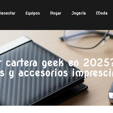
ienestar
Equipos
Hogar
Joyería
Moda
r cartera geek en 2025
s y accesorios impresci