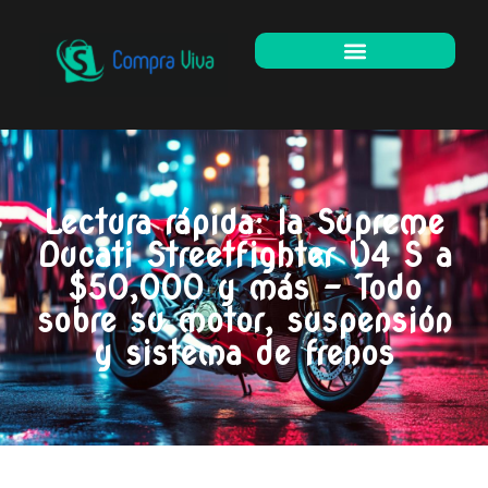
Lectura rápida: la Supreme
Ducati Streetfighter V4 S a
$50,000 y más – Todo
sobre su motor, suspensión
y sistema de frenos