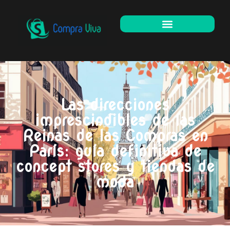
Las direcciones
imprescindibles de las
Reinas de las Compras en
París: guía definitiva de
concept stores y tiendas de
moda