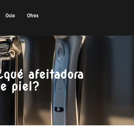
Ocio
Otros
¿qué afeitadora
de piel?