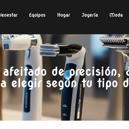
ienestar
Equipos
Hogar
Joyería
Moda
afeitado de precisión, 
ca elegir según tu tipo 