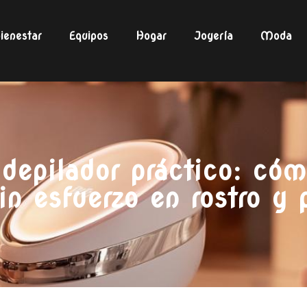
ienestar
Equipos
Hogar
Joyería
Moda
depilador práctico: cóm
sin esfuerzo en rostro y 