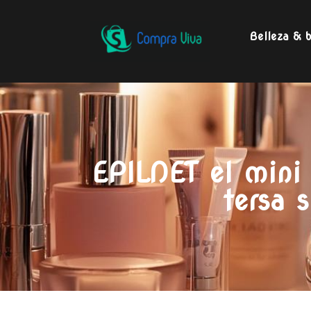
Belleza & b
EPILNET el mini 
tersa 