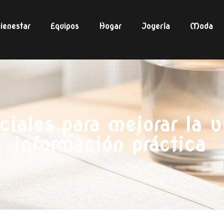
ienestar
Equipos
Hogar
Joyería
Moda
ciales para mejorar la v
información práctica