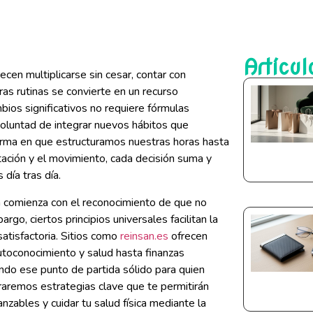
Artícul
cen multiplicarse sin cesar, contar con
ras rutinas se convierte en un recurso
ios significativos no requiere fórmulas
 voluntad de integrar nuevos hábitos que
forma en que estructuramos nuestras horas hasta
tación y el movimiento, cada decisión suma y
día tras día.
a comienza con el reconocimiento de que no
rgo, ciertos principios universales facilitan la
atisfactoria. Sitios como
reinsan.es
ofrecen
utoconocimiento y salud hasta finanzas
ndo ese punto de partida sólido para quien
oraremos estrategias clave que te permitirán
nzables y cuidar tu salud física mediante la