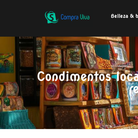
Belleza & b
Condimentos loca
r