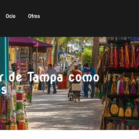
Ocio
Otros
aer de Tampa como
os