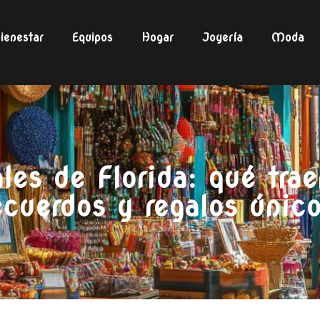
ienestar
Equipos
Hogar
Joyería
Moda
les de Florida: qué tr
ecuerdos y regalos únic