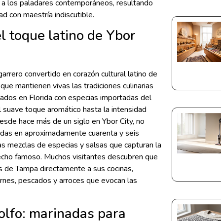
 a los paladares contemporáneos, resultando
d con maestría indiscutible.
l toque latino de Ybor
cigarrero convertido en corazón cultural latino de
ue mantienen vivas las tradiciones culinarias
vados en Florida con especias importadas del
l suave toque aromático hasta la intensidad
desde hace más de un siglo en Ybor City, no
das en aproximadamente cuarenta y seis
as mezclas de especias y salsas que capturan la
hecho famoso. Muchos visitantes descubren que
s de Tampa directamente a sus cocinas,
rnes, pescados y arroces que evocan las
olfo: marinadas para