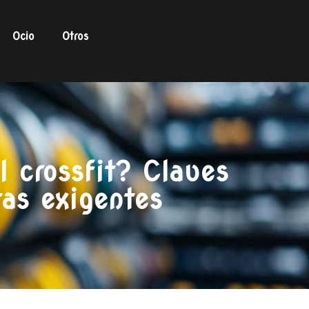
Ocio
Otros
l crossfit? Claves
tas exigentes