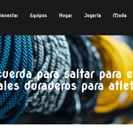
ienestar
Equipos
Hogar
Joyería
Moda
uerda para saltar para e
ales duraderos para atle